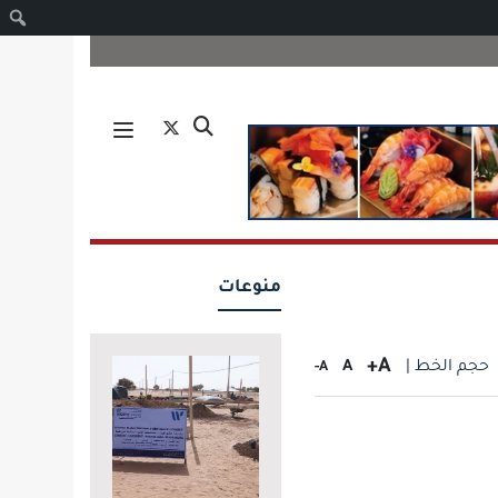
ا
منوعات
A+
حجم الخط |
A
A-