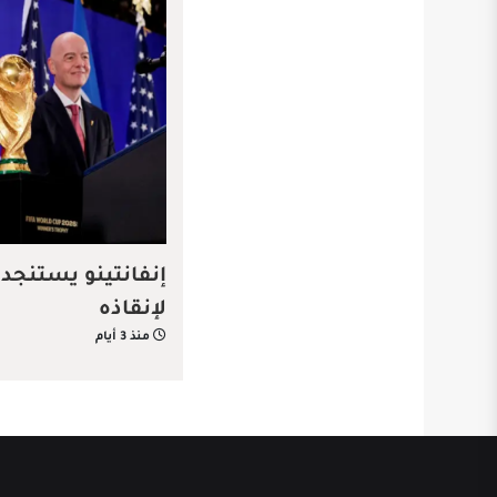
إنفانتينو يستنجد 
لإنقاذه
منذ 3 أيام