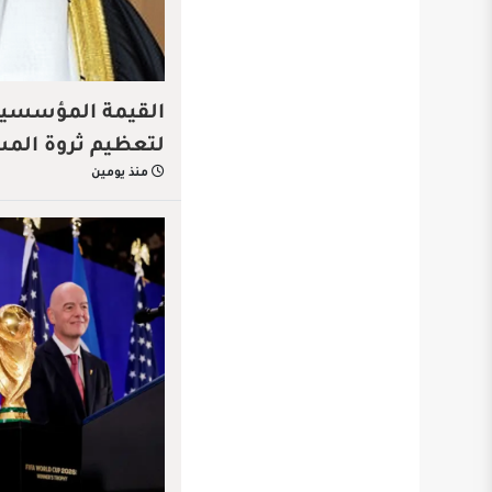
القيمة المؤسسية…
لتعظيم ثروة الم
منذ يومين