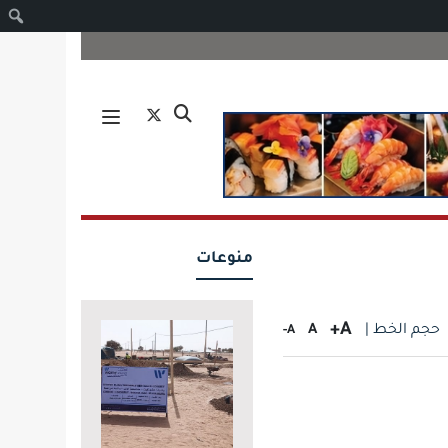
ا
منوعات
A+
حجم الخط |
A
A-