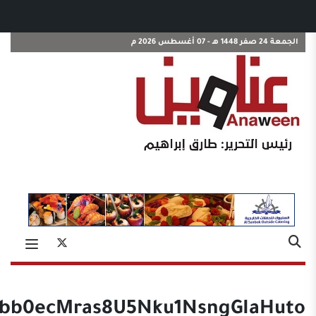
الجمعة 24 صفر 1448 هـ - 07 أغسطس 2026 م
2bb0ecMras8U5Nku1NsngGIaHuto